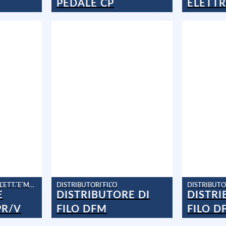
PEDALE CP
ELETTR
ACCESSORI APPARATI ELETT. E MAN.
DISTRIBUTORI FILO
DISTRIBUTO
E
DISTRIBUTORE DI
DISTRI
PR/V
FILO DFM
FILO D