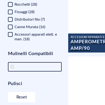
Categorie
Rocchetti
(28)
Fissaggi
(28)
Distributori filo
(7)
Canne Murata
(16)
Accessori apparati elett. e
man.
(18)
AMPEROMET
AMP/90
Mulinelli Compatibili
Mulinelli Compatibili
Mulinelli Compatibili
Pulisci
Reset