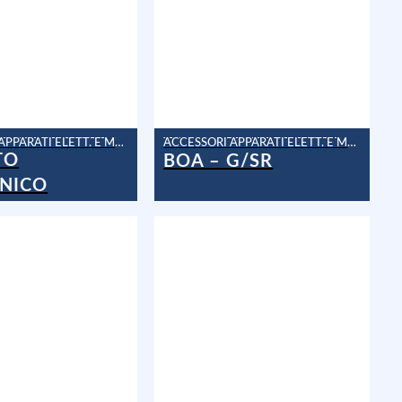
ACCESSORI APPARATI ELETT. E MAN.
ACCESSORI APPARATI ELETT. E MAN.
TO
BOA – G/SR
NICO
RSA – AMF