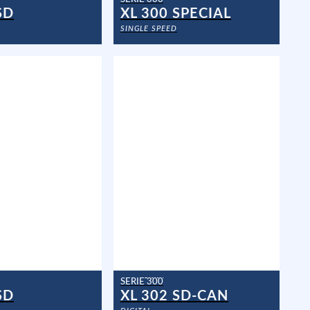
SD
XL 300 SPECIAL
SINGLE SPEED
SERIE 300
SD
XL 302 SD-CAN