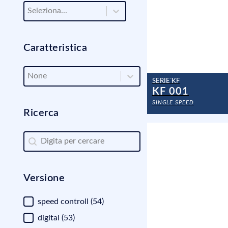
Filtra per Applicazioni
Filtra per Applicazioni
Caratteristica
Caratteristica
Caratteristica
SERIE KF
KF 001
SINGLE SPEED
Ricerca
Ricerca
Ricerca
Versione
Versione
speed controll
(54)
digital
(53)