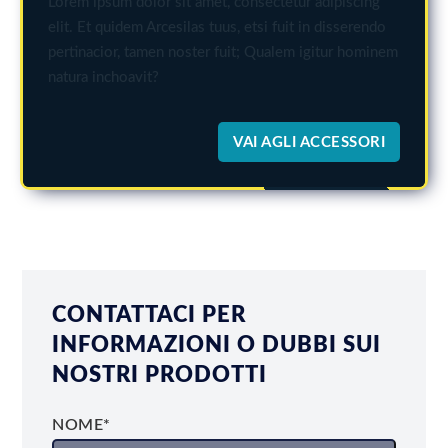
Lorem ipsum dolor sit amet, consectetur adipiscing
elit. Et quidem Arcesilas tuus, etsi fuit in disserendo
pertinacior, tamen noster fuit; Qualem igitur hominem
natura inchoavit?
VAI AGLI ACCESSORI
CONTATTACI PER
INFORMAZIONI O DUBBI SUI
NOSTRI PRODOTTI
NOME*