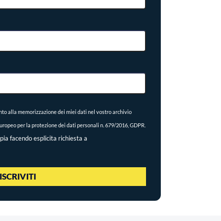
to alla memorizzazione dei miei dati nel vostro archivio
ropeo per la protezione dei dati personali n. 679/2016, GDPR.
pia facendo esplicita richiesta a