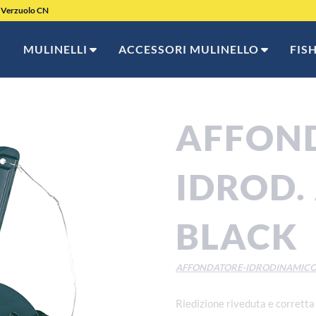
9 Verzuolo CN
MULINELLI
ACCESSORI MULINELLO
FIS
AFFON
IDROD.
BLACK
AFFONDATORE-IDRODINAMIC
Riedizione riveduta e corretta