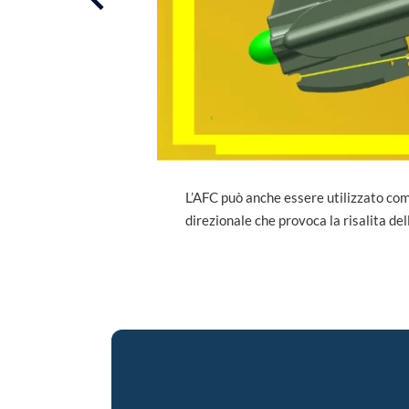
mo
Inserito sulla lenza della canna provo
l’inversione di tendenza dell’AFC che t