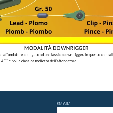
MODALITÀ PLANNER
ca anche a bassissima velocità la discesa dell’esca. La ferrata della p
orna a galla.
EMAIL*