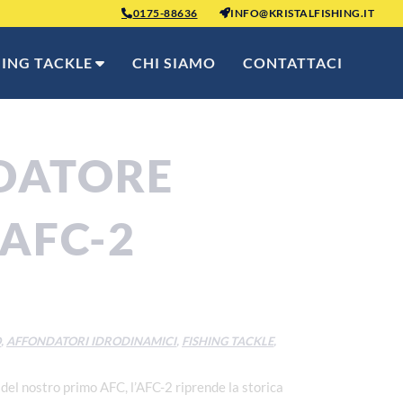
0175-88636
INFO@KRISTALFISHING.IT
HING TACKLE
CHI SIAMO
CONTATTACI
DATORE
 AFC-2
O
,
AFFONDATORI IDRODINAMICI
,
FISHING TACKLE
,
 del nostro primo AFC, l’AFC-2 riprende la storica