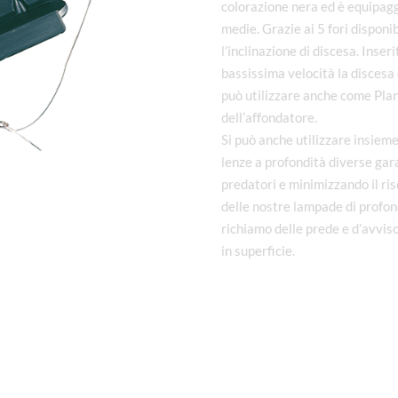
colorazione nera ed è equipagg
medie. Grazie ai 5 fori disponib
l’inclinazione di discesa. Inse
bassissima velocità la discesa d
può utilizzare anche come Plann
dell’affondatore.
Si può anche utilizzare insieme
lenze a profondità diverse gara
predatori e minimizzando il ris
delle nostre lampade di profond
richiamo delle prede e d’avvis
in superficie.