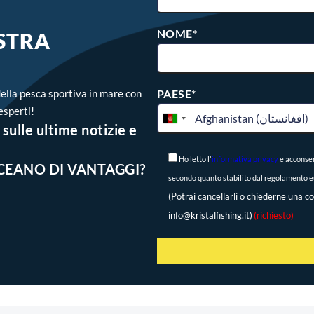
NOME*
OSTRA
ella pesca sportiva in mare con
PAESE*
esperti!
sulle ultime notizie e
Ho letto l'
informativa privacy
e acconsen
CEANO DI VANTAGGI?
secondo quanto stabilito dal regolamento eu
(Potrai cancellarli o chiederne una co
info@kristalfishing.it)
(richiesto)