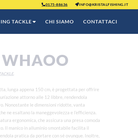
0175-88636
INFO@KRISTALFISHING.IT
HING TACKLE
CHI SIAMO
CONTATTACI
 WHAOO
TACKLE
,
a, lunga appena 150 cm, è progettata per offrire
 un’azione attorno alle 12 libbre, rendendola
ro. Nonostante le dimensioni ridotte, vanta
 che ne esaltano la maneggevolezza e l’efficienza.
natura ergonomica, che assicura una presa comoda
. Il manico in alluminio smontabile facilita il
dendola pratica da portare con sé ovunque. Inoltre,