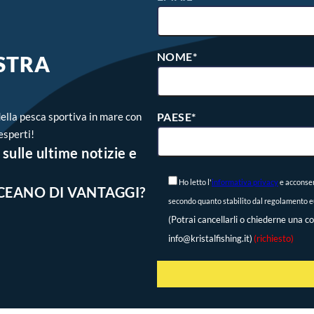
NOME*
OSTRA
ella pesca sportiva in mare con
PAESE*
esperti!
sulle ultime notizie e
Ho letto l'
informativa privacy
e acconsen
CEANO DI VANTAGGI?
secondo quanto stabilito dal regolamento eu
(Potrai cancellarli o chiederne una co
info@kristalfishing.it)
(richiesto)