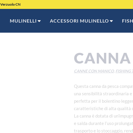
9 Verzuolo CN
MULINELLI
ACCESSORI MULINELLO
FIS
CANNA
CANNE CON MANICO
,
FISHING 
Questa canna da pesca compatt
una sensibilità straordinaria e
perfetta per il bolentino legge
caratteristiche di alta qualità
La canna è dotata di un’impug
e salda durante l’uso prolungato
trasporto e lo stoccaggio, ren