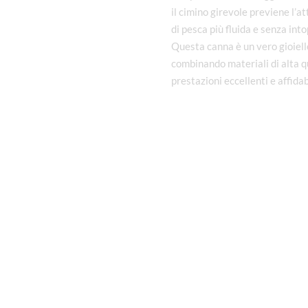
il cimino girevole previene l’a
di pesca più fluida e senza into
Questa canna è un vero gioiello
combinando materiali di alta qu
prestazioni eccellenti e affidab