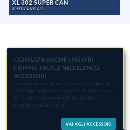
XL 302 SUPER CAN
SPEED CONTROLL
CONSULTA ANCHE I NOSTRI
FISHING TACKLE NELL'ELENCO
ACCESSORI
Lorem ipsum dolor sit amet, consectetur adipiscing
elit. Et quidem Arcesilas tuus, etsi fuit in disserendo
pertinacior, tamen noster fuit; Qualem igitur
hominem natura inchoavit?
VAI AGLI ACCESSORI