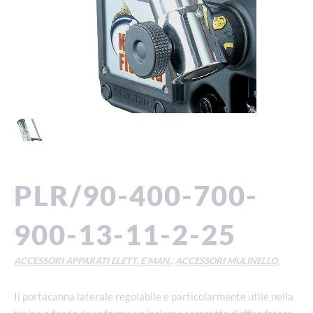
PLR/90-400-700-
900-13-11-2-25
ACCESSORI APPARATI ELETT. E MAN.
,
ACCESSORI MULINELLO
,
Il portacanna laterale regolabile è particolarmente utile nella