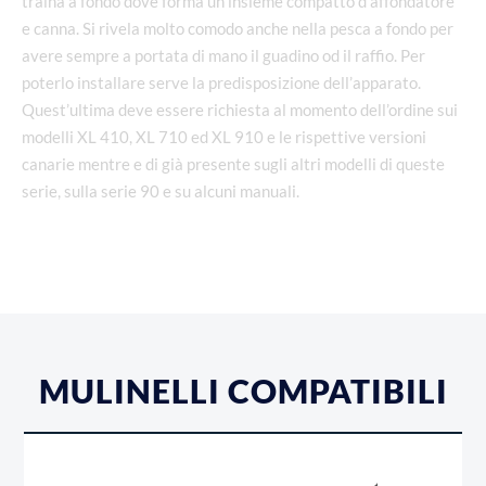
traina a fondo dove forma un insieme compatto d’affondatore
e canna. Si rivela molto comodo anche nella pesca a fondo per
avere sempre a portata di mano il guadino od il raffio. Per
poterlo installare serve la predisposizione dell’apparato.
Quest’ultima deve essere richiesta al momento dell’ordine sui
modelli XL 410, XL 710 ed XL 910 e le rispettive versioni
canarie mentre e di già presente sugli altri modelli di queste
serie, sulla serie 90 e su alcuni manuali.
MULINELLI COMPATIBILI