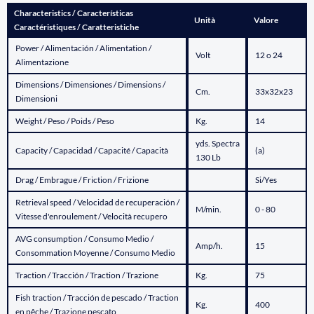
Characteristics / Características
Unità
Valore
Caractéristiques / Caratteristiche
Power / Alimentación / Alimentation /
Volt
12 o 24
Alimentazione
Dimensions / Dimensiones / Dimensions /
Cm.
33x32x23
Dimensioni
Weight / Peso / Poids / Peso
Kg.
14
yds. Spectra
Capacity / Capacidad / Capacité / Capacità
(a)
130 Lb
Drag / Embrague / Friction / Frizione
Si/Yes
Retrieval speed / Velocidad de recuperación /
M/min.
0 - 80
Vitesse d'enroulement / Velocità recupero
AVG consumption / Consumo Medio /
Amp/h.
15
Consommation Moyenne / Consumo Medio
Traction / Tracción / Traction / Trazione
Kg.
75
Fish traction / Tracción de pescado / Traction
Kg.
400
en pêche / Trazione pescato