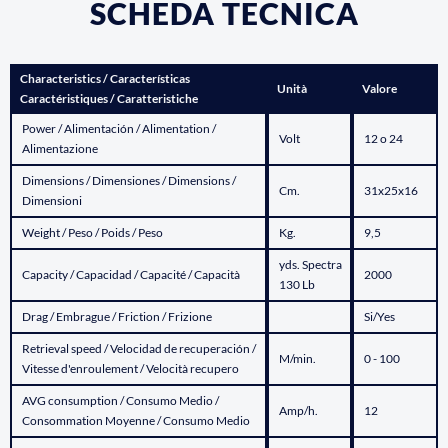
SCHEDA TECNICA
Characteristics / Características
Unità
Valore
Caractéristiques / Caratteristiche
Power / Alimentación / Alimentation /
Volt
12 o 24
Alimentazione
Dimensions / Dimensiones / Dimensions /
Cm.
31x25x16
Dimensioni
Weight / Peso / Poids / Peso
Kg.
9,5
yds. Spectra
Capacity / Capacidad / Capacité / Capacità
2000
130 Lb
Drag / Embrague / Friction / Frizione
Si/Yes
Retrieval speed / Velocidad de recuperación /
M/min.
0 - 100
Vitesse d'enroulement / Velocità recupero
AVG consumption / Consumo Medio /
Amp/h.
12
Consommation Moyenne / Consumo Medio