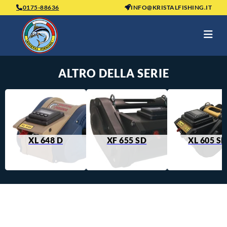
0175-88636
INFO@KRISTALFISHING.IT
ALTRO DELLA SERIE
XL 648 D
XF 655 SD
XL 605 S