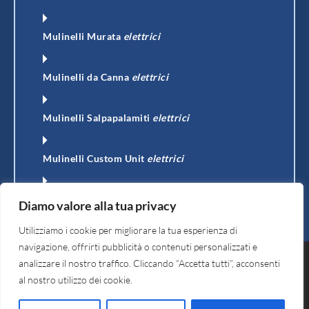
Mulinelli Murata
elettrici
Mulinelli da Canna
elettrici
Mulinelli Salpapalamiti
elettrici
Mulinelli Custom Unit
elettrici
Affondatori e Recuperi
manuali
Diamo valore alla tua privacy
Utilizziamo i cookie per migliorare la tua esperienza di
navigazione, offrirti pubblicità o contenuti personalizzati e
analizzare il nostro traffico. Cliccando “Accetta tutti”, acconsenti
Progettato e sviluppato da
Cervido Web Agency
| P.Iva:
al nostro utilizzo dei cookie.
IT01858720046 | Dichiarazione
Privacy policy
|
Cookie Policy
|
Disclaimer