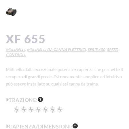
XF 655
MULINELLI
,
MULINELLI DA CANNA ELETTRICI
,
SERIE 600
,
SPEED
CONTROLL
Mulinello dalla eccezionale potenza e capienza che permette il
recupero di grandi prede. Estremamente semplice ed intuitivo
pùò essere installato su qualsiasi canna da traina.
TRAZIONE:
CAPIENZA/DIMENSIONI: