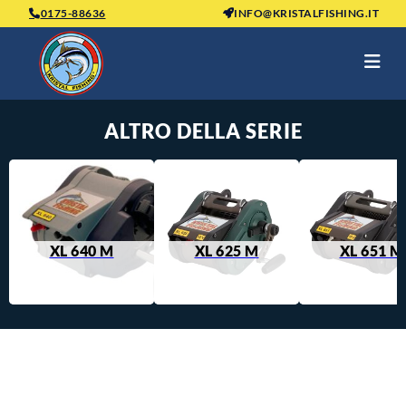
0175-88636
INFO@KRISTALFISHING.IT
ALTRO DELLA SERIE
XL 640 M
XL 625 M
XL 651 M