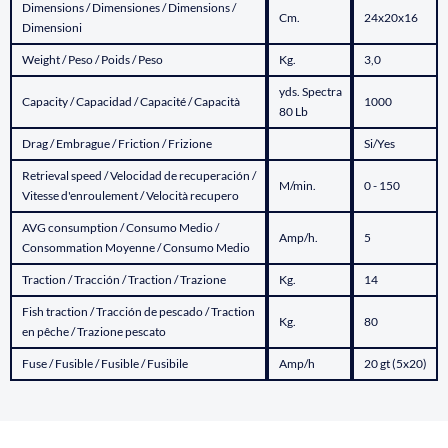
Dimensions / Dimensiones / Dimensions /
Cm.
24x20x16
Dimensioni
Weight / Peso / Poids / Peso
Kg.
3,0
yds. Spectra
Capacity / Capacidad / Capacité / Capacità
1000
80 Lb
Drag / Embrague / Friction / Frizione
Si/Yes
Retrieval speed / Velocidad de recuperación /
M/min.
0 - 150
Vitesse d'enroulement / Velocità recupero
AVG consumption / Consumo Medio /
Amp/h.
5
Consommation Moyenne / Consumo Medio
Traction / Tracción / Traction / Trazione
Kg.
14
Fish traction / Tracción de pescado / Traction
Kg.
80
en pêche / Trazione pescato
Fuse / Fusible / Fusible / Fusibile
Amp/h
20 gt (5x20)